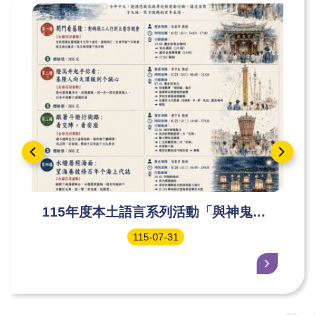
115年度本土語言系列活動「與神鬼有
約︱鷄籠中元祭~港都追想曲：一部用
115-07-31
歷史、科儀與行腳寫成的中元長詩」