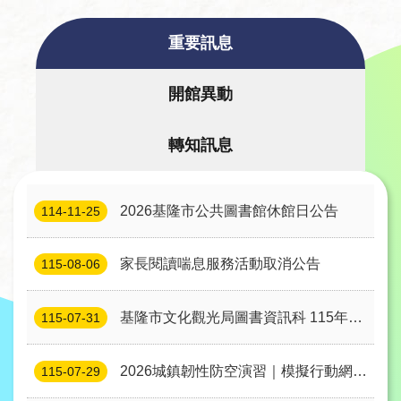
者
服
重要訊息
務
開館異動
圖
書
轉知訊息
館
資
訊
2026基隆市公共圖書館休館日公告
114-11-25
公
家長閱讀喘息服務活動取消公告
115-08-06
告
及
基隆市文化觀光局圖書資訊科 115年度
115-07-31
活
約⽤⼈員徵選 錄取名單公告
動
2026城鎮韌性防空演習｜模擬行動網路
115-07-29
使用受限 公告