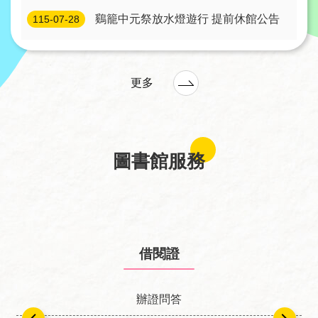
線
鷄籠中元祭放水燈遊行 提前休館公告
115-07-28
上
服
務
更多
加
入
圖
圖書館服務
書
館
常
見
借閱證
問
答
辦證問答