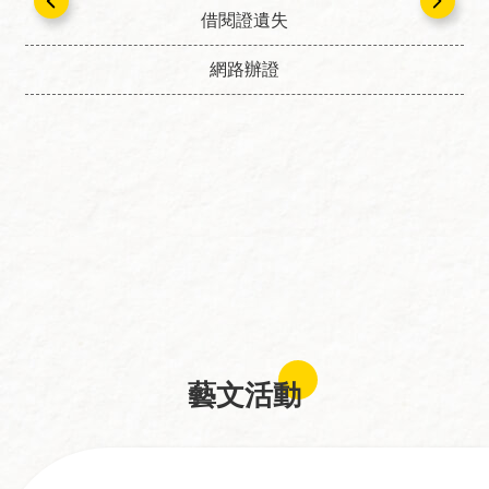
回
借閱證遺失
首
頁
網路辦證
網
站
導
覽
資
料
開
放
宣
告
藝文活動
隱
私
權