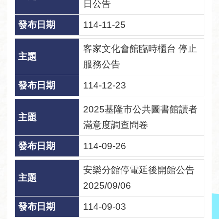
日公告
者
服
114-11-25
務
客家文化會館臨時櫃台 停止
圖
服務公告
書
114-12-23
館
資
2025基隆市公共圖書館讀者
訊
滿意度調查問卷
公
114-09-26
告
及
安樂分館停電延後開館公告
活
2025/09/06
動
114-09-03