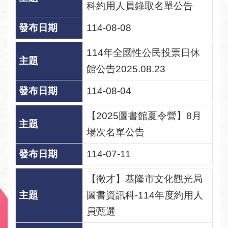
回
科約用人員錄取名單公告
首
頁
114-08-08
網
114年全國性公民投票日休
站
館公告2025.08.23
導
覽
114-08-04
資
【2025圖書館夏令營】8月
料
場次名單公告
開
放
114-07-11
宣
告
【徵才】基隆市文化觀光局
圖書資訊科-114年度約用人
隱
私
員甄選
權