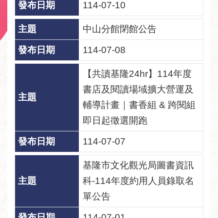
114-07-10
資
中山分館閉館公告
訊
安
114-07-08
全
宣
【共讀基隆24hr】114年度
告
書店及閱讀場域擴大營運及
個
輔導計畫｜書香組 & 跨閱組
資
即日起徵選開跑
保
護
114-07-07
專
區
基隆市文化觀光局圖書資訊
科-114年度約用人員錄取名
單公告
114-07-01