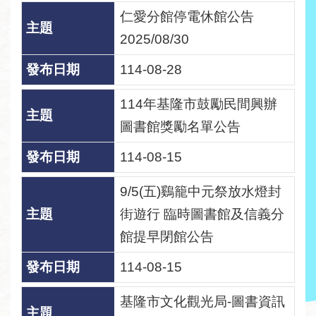
線
仁愛分館停電休館公告
上
2025/08/30
服
務
114-08-28
加
114年基隆市鼓勵民間興辦
入
圖書館獎勵名單公告
圖
114-08-15
書
館
9/5(五)鷄籠中元祭放水燈封
街遊行 臨時圖書館及信義分
常
見
館提早閉館公告
問
114-08-15
答
基隆市文化觀光局-圖書資訊