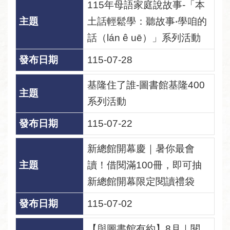
115年母語家庭說故事-「本
資
土話輕鬆學：聽故事‧學咱的
訊
話（lán ê uē）」系列活動
安
全
115-07-28
宣
告
基隆住了誰-圖書館基隆400
系列活動
個
資
115-07-22
保
護
新總館開幕慶｜暑你最會
專
讀！借閱滿100冊，即可抽
區
新總館開幕限定閱讀禮袋
115-07-02
【與圖書館有約】8月｜閱