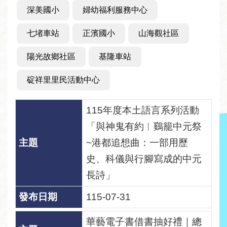
線
深美國小
婦幼福利服務中心
上
服
七堵車站
正濱國小
山海觀社區
務
陽光故鄉社區
基隆車站
加
碇祥里里民活動中心
入
圖
115年度本土語言系列活動
書
「與神鬼有約︱鷄籠中元祭
館
~港都追想曲：一部用歷
常
史、科儀與行腳寫成的中元
見
長詩」
問
115-07-31
答
華藝電子書借書抽好禮｜總