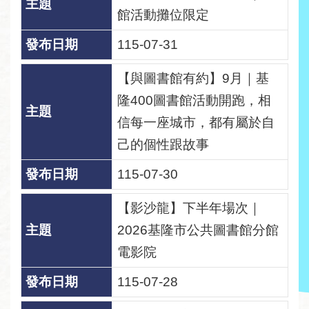
回
館活動攤位限定
首
頁
115-07-31
網
【與圖書館有約】9月｜基
站
隆400圖書館活動開跑，相
導
覽
信每一座城市，都有屬於自
己的個性跟故事
資
料
115-07-30
開
放
【影沙龍】下半年場次｜
宣
2026基隆市公共圖書館分館
告
電影院
隱
115-07-28
私
權