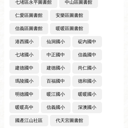
七堵區永平圖書館
中山區圖書館
者
服
仁愛區圖書館
安樂區圖書館
務
信義區圖書館
暖暖區圖書館
圖
港西國小
仙洞國小
碇內國中
書
館
七堵國小
中正國中
信義國中
資
訊
建德國中
建德國小
尚仁國小
瑪陵國小
百福國中
德和國小
公
告
明德國中
暖江國小
暖暖國小
及
活
暖暖高中
信義國小
深澳國小
動
國產江山社區
代天宮圖書館