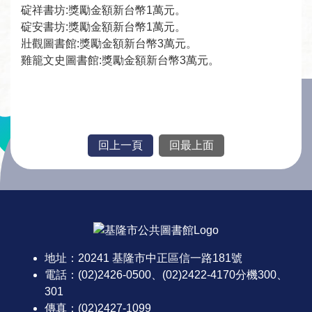
者
碇祥書坊:獎勵金額新台幣1萬元。
服
碇安書坊:獎勵金額新台幣1萬元。
壯觀圖書館:獎勵金額新台幣3萬元。
務
雞籠文史圖書館:獎勵金額新台幣3萬元。
圖
書
館
資
回上一頁
回最上面
訊
:::
公
告
及
活
地址：20241 基隆市中正區信一路181號
電話：(02)2426-0500、(02)2422-4170分機300、
動
301
傳真：(02)2427-1099