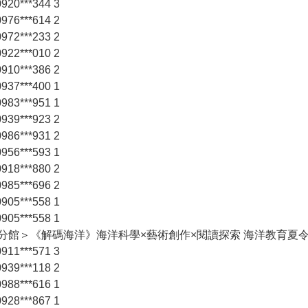
20***344 3
76***614 2
72***233 2
22***010 2
10***386 2
37***400 1
83***951 1
39***923 2
86***931 2
56***593 1
18***880 2
85***696 2
05***558 1
05***558 1
山分館＞《解碼海洋》海洋科學×藝術創作×閱讀探索 海洋教育夏
11***571 3
39***118 2
88***616 1
28***867 1