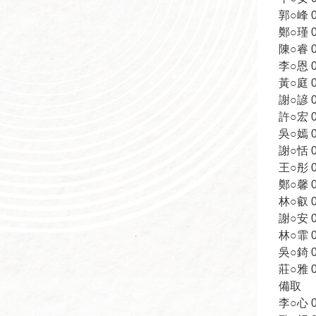
郭○峰 09
鄭○瑾 09
陳○睿 09
李○恩 09
黃○庭 09
謝○諺 09
許○宏 09
吳○嫣 09
謝○恬 09
王○彤 09
鄭○馨 09
林○叡 09
謝○安 09
林○霏 09
吳○錡 09
莊○雅 09
備取
李○心 09