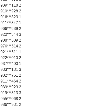
39***118 2
10***928 2
16***823 1
11***347 1
66***639 2
20***344 3
88***609 2
76***614 2
21***611 1
22***010 2
37***400 1
33***131 3
32***751 2
11***464 2
39***923 2
19***313 3
55***068 2
86***931 2