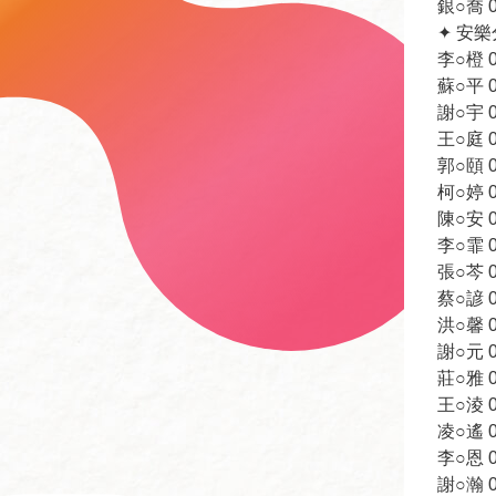
銀○喬 09
✦ 安
李○橙 09
蘇○平 09
謝○宇 09
王○庭 09
郭○頤 09
柯○婷 09
陳○安 09
李○霏 09
張○芩 09
蔡○諺 09
洪○馨 09
謝○元 09
莊○雅 09
王○淩 09
凌○遙 09
李○恩 09
謝○瀚 09