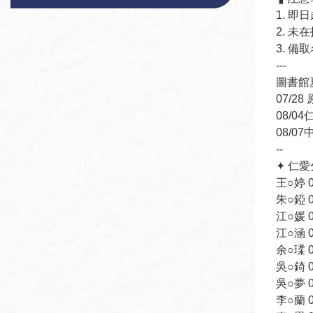
1. 
2. 
3. 
---
圖書館
07/2
08/
08/
--
✦ 仁愛
王○婷 09
朱○錏 09
江○媛 09
江○涵 09
余○瑈 09
吳○錡 09
吳○夢 09
李○蘭 09