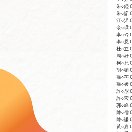
朱○錏 09
朱○諾 09
江○浠 09
余○瑈 09
李○玲 09
李○恩 09
杜○立 09
周○妤 09
柯○允 09
胡○碩 09
張○芩 09
張○媛 09
許○彤 09
許○宏 09
郭○峰 09
陳○儒 09
陳○謙 09
黃○嘉 09