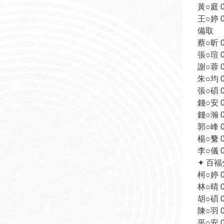
黃○庭 09
王○婷 09
備取
蔡○昕 09
張○瑄 09
謝○蓉 09
朱○均 09
張○碩 09
錢○安 09
錢○瀚 09
郭○峰 09
楊○蘩 09
李○儀 09
✦ 百
柯○婷 09
林○晴 09
胡○碩 09
陳○羽 09
平○安 09