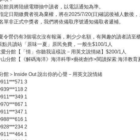
即日起館員將陸續電聯抽中讀者，以電話通知為準。
未在指定日期繳費者視為棄權，將在2025/7/20(日)確認後補人數
備取名單非正式中獎者，我們將依備取序號通知備取者遞補。
夏令營仍有3個場次沒有報滿，剩少少名額，有興趣的讀者請至
8 原點共讀站「原味一夏」原民免費，一般生$100/1人
04仁愛分館【「情」你聽我這樣說－用英文說情緒】$200/1人
07中山分館【《解碼海洋》海洋科學×藝術創作×閱讀探索 海洋教育夏
分館＞Inside Out 說出你的心聲－用英文說情緒
11***571 3
39***118 2
11***349 1
70***867 1
11***347 1
88***616 1
28***234 2
11***464 1