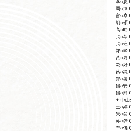
李○恩 09
周○臻 09
官○岑 09
胡○碩 09
高○晴 09
張○芩 09
張○瑄 09
郭○峰 09
黃○嘉 09
歐○妤 09
蔡○純 09
鄭○馨 09
錢○安 09
錢○瀚 09
✦ 中
王○婷 09
朱○錏 09
吳○錡 09
李○儀 09