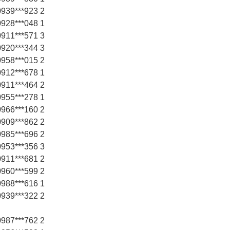
39***923 2
28***048 1
11***571 3
20***344 3
58***015 2
12***678 1
11***464 2
55***278 1
66***160 2
09***862 2
85***696 2
53***356 3
11***681 2
60***599 2
88***616 1
39***322 2
87***762 2