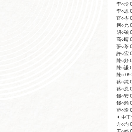
李○玲 09
李○恩 09
官○岑 09
柯○允 09
胡○碩 09
高○晴 09
張○芩 09
許○宏 09
陳○妤 09
陳○謙 09
陳○ 090
蔡○純 09
蔡○恩 09
錢○安 09
錢○瀚 09
藍○瑜 09
✦ 中
方○均 09
王○婷 09