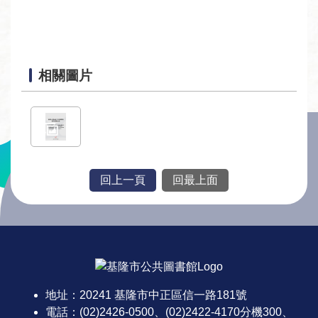
者
服
務
相關圖片
圖
書
館
資
訊
回上一頁
回最上面
公
告
:::
及
活
動
地址：20241 基隆市中正區信一路181號
電話：(02)2426-0500、(02)2422-4170分機300、