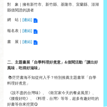
線
對 象｜擁有新竹市、新竹縣、基隆市、宜蘭縣、澎湖
上
縣借閱證的讀者
服
網 站｜
[連結]
務
報名表｜
[連結]
加
入
書 展｜
[連結]
圖
書
館
二、
主題書展「自學料理好煮意」&借閱活動「讀出好
風味．吃得好滋味」
常
📚茫茫書海不知從何入手？特別推薦主題書單「自學
見
料理好煮意」
問
答
《說不盡的台灣味》、《衛宮家今天的餐桌風景》、
《腰瘦好吃》、《料理．台灣》等等，超多有趣好吃的
好書等你來挖寶😋