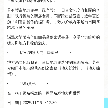
－蔡奕屏作為駐站閱讀大使。
者
服
具有豐富地方創生、觀光設計、日台文化交流相關的企
務
劃與執行經驗的奕屏老師，不斷跨出舒適圈，近年更扮
演「創造新關係的編輯者」，致力於成為串起台日團隊
跨域互動的橋樑。
圖
書
誠摯邀請讀者們細細品嘗獨家選書展，享受地方編輯的
館
魄力與地方刊物的魅力。
資
•──── 駐站閱讀大使 #蔡奕屏 ────•
訊
地方系文化觀察者、台日地方創造性關係編輯者。著有
介紹日本地方經典案例之書籍《地方設計》、《地方編
公
輯》。
告
及
•──── 活動資訊 ────•
活
名 稱｜從編輯之眼，探照編織地方與世界
動
日 期｜2025/11/16 ⇀ 12/30