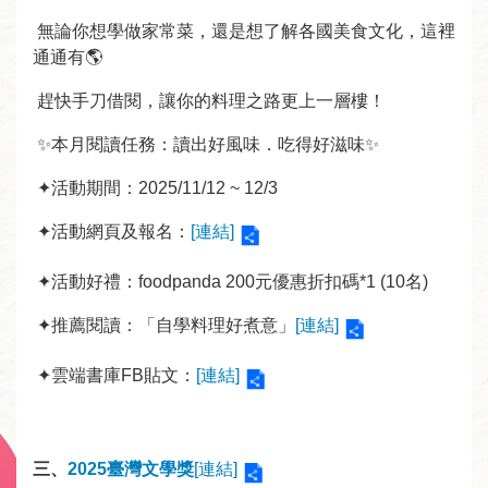
回
無論你想學做家常菜，還是想了解各國美食文化，這裡
首
通通有🌎
頁
趕快手刀借閱，讓你的料理之路更上一層樓！
網
站
✨本月閱讀任務：讀出好風味．吃得好滋味✨
導
✦活動期間：2025/11/12 ~ 12/3
覽
✦活動網頁及報名：
[連結]
資
料
✦活動好禮：foodpanda 200元優惠折扣碼*1 (10名)
開
放
✦推薦閱讀：「自學料理好煮意」
[連結]
宣
告
✦雲端書庫FB貼文：
[連結]
隱
私
三、
2025臺灣文學獎
[連結]
權