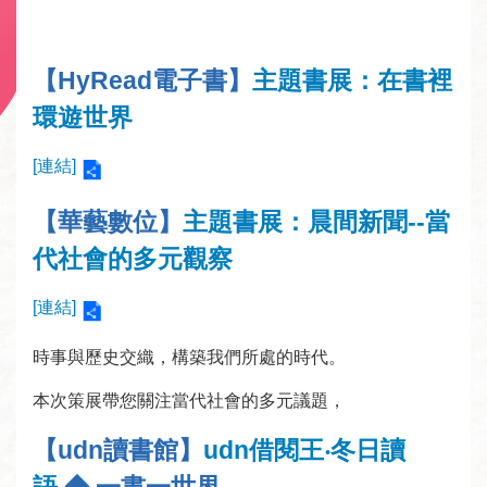
資
訊
【HyRead電子書】
主題書展：
在書裡
安
環遊世界
全
宣
[連結]
告
【華藝數位】
主題書展：晨間新聞--當
個
資
代社會的多元觀察
保
護
[連結]
專
區
時事與歷史交織，構築我們所處的時代。
本次策展帶您關注當代社會的多元議題，
【udn讀書館】
udn借閱王‧冬日讀
語
◆ 一書一世界