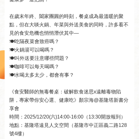
者
服
在歲末年終、闔家團圓的時刻，餐桌成為最溫暖的聚
務
點，但在大啖火鍋、年菜與外送美食的同時，許多看不
見的食安危機也悄悄潛伏其中—

圖
🍽️吃隔夜菜會致癌嗎？ 

書
🍽️火鍋湯可以喝嗎？

館
🍽️叫外送要注意哪些問題？ 

資
🍽️咖啡可以每天喝嗎？

訊
🍽️水喝太多太少，都會有事？

公
《食安醫師的無毒餐桌：破解飲食迷思x遠離毒物陷
告
阱，專家帶你安心選、健康吃》顏宗海@基隆塔新書分
及
享會

活
時間：2025/12/20(六)14:00-16:00（13:30開放報到）

動
地點：基隆塔遠見人文空間（基隆市中正區義二路128
號4樓）
