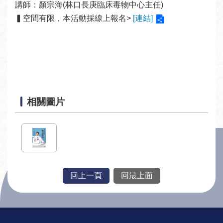
線
講師：顏宗海(林口長庚臨床毒物中心主任)

上
▍空間有限，本活動採線上報名> 
[連結]
服
務
加
入
圖
相關圖片
書
館
常
見
回上一頁
回最上面
問
答
:::