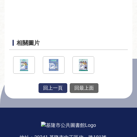
回
首
頁
網
站
相關圖片
導
覽
資
料
開
回上一頁
回最上面
放
宣
告
:::
隱
私
權