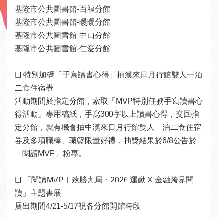
線
基隆市公共圖書館-百福分館

上
基隆市公共圖書館-暖暖分館
服
基隆市公共圖書館-中山分館

務
基隆市公共圖書館-仁愛分館

加
❑ 特別加碼「手寫讀書心得」抽漢來日月行館雙人一泊
入
二食住宿券

圖
活動期間於指定分館，索取「MVP特別任務手寫讀書心
書
得活動」專用稿紙，手寫300字以上讀書心得，交回指
館
定分館，就有機會抽中漢來日月行館雙人一泊二食住宿
券及多項職棒、職籃限量好禮，抽獎結果於6/8公告於
常
「閱讀MVP」粉專。

見
問
❑ 「閱讀MVP︱致勝九局：2026 運動 X 金融跨界閱
答
讀」主題書展

展出期間4/21-5/17視各分館開館時段