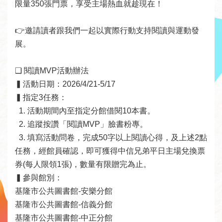
限量350張門票，享受主場熱血就趁現在！

者
服
👉邀請讀者跟我們一起以實際行動支持閱讀與運動發
務
展。

圖
❑ 閱讀MVP活動辦法

書
▍活動日期：2026/4/21-5/17

館
▍指定3任務：

資
  1. 活動期間內至指定分館借閱10本書。

訊
  2. 追蹤按讚「閱讀MVP」臉書粉專。

  3. 填寫活動問卷，完成50字以上閱讀心得，及上述2點
公
任務，經館員確認，即可獲得中信兄弟平日主場兌換票
告
券(每人限領1張)，數量有限贈完為止。

及
▍參與館別：

活
基隆市公共圖書館-安樂分館

動
基隆市公共圖書館-信義分館

基隆市公共圖書館-中正分館
