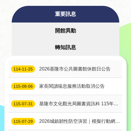
者
服
重要訊息
務
開館異動
圖
書
轉知訊息
館
資
訊
2026基隆市公共圖書館休館日公告
114-11-25
公
家長閱讀喘息服務活動取消公告
115-08-06
告
及
基隆市文化觀光局圖書資訊科 115年度
115-07-31
活
約⽤⼈員徵選 錄取名單公告
動
2026城鎮韌性防空演習｜模擬行動網路
115-07-29
使用受限 公告