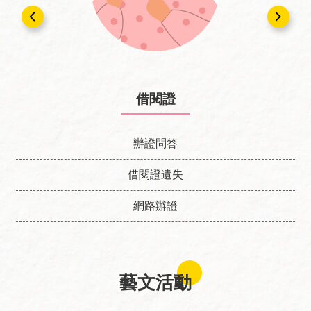
回
首
頁
網
站
借閱證
導
覽
辦證問答
資
料
借閱證遺失
開
放
網路辦證
宣
告
隱
藝文活動
私
權