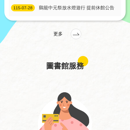
線
鷄籠中元祭放水燈遊行 提前休館公告
115-07-28
上
服
務
更多
加
入
圖
圖書館服務
書
館
常
見
問
答