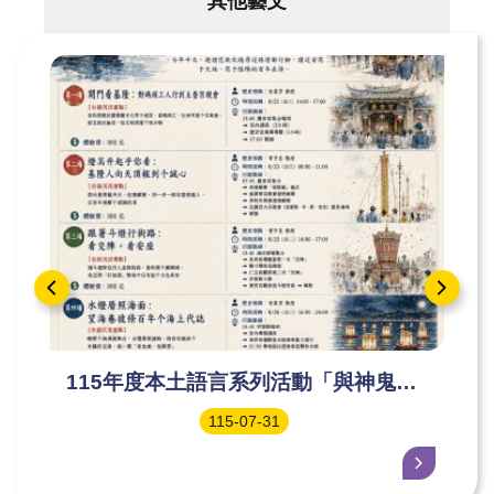
其他藝文
115年度本土語言系列活動「與神鬼有
約︱鷄籠中元祭~港都追想曲：一部用
115-07-31
歷史、科儀與行腳寫成的中元長詩」