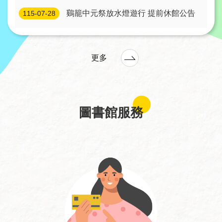
線
鷄籠中元祭放水燈遊行 提前休館公告
115-07-28
上
服
務
更多
加
入
圖
圖書館服務
書
館
常
見
問
答