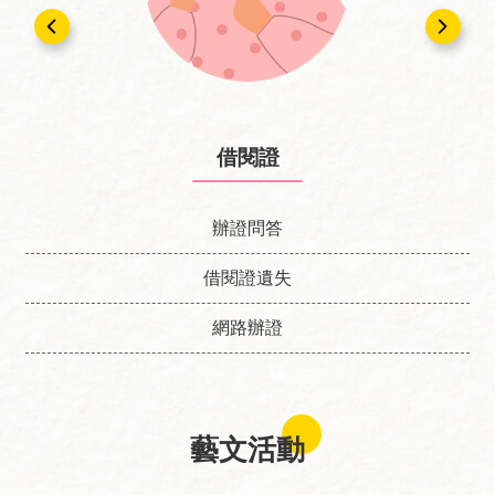
回
首
頁
網
站
借閱證
導
覽
辦證問答
資
料
借閱證遺失
開
放
網路辦證
宣
告
隱
藝文活動
私
權