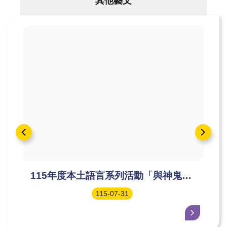
其他藝文
115年度本土語言系列活動「與神鬼有
約︱鷄籠中元祭~港都追想曲：一部用
115-07-31
歷史、科儀與行腳寫成的中元長詩」