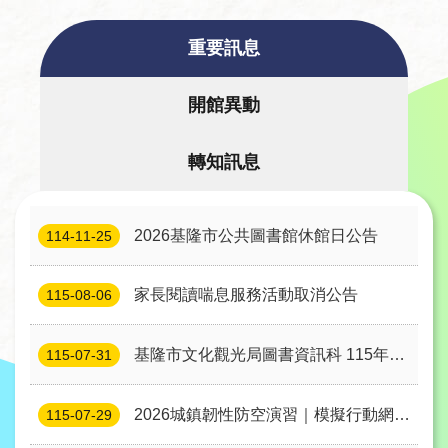
者
服
重要訊息
務
開館異動
圖
書
轉知訊息
館
資
訊
2026基隆市公共圖書館休館日公告
114-11-25
公
家長閱讀喘息服務活動取消公告
115-08-06
告
及
基隆市文化觀光局圖書資訊科 115年度
115-07-31
活
約⽤⼈員徵選 錄取名單公告
動
2026城鎮韌性防空演習｜模擬行動網路
115-07-29
使用受限 公告